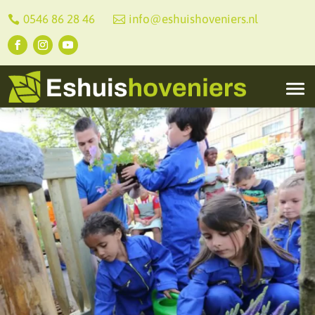
0546 86 28 46
info@eshuishoveniers.nl

