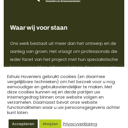
Waar wij voor staan
Ons werk bestaat uit meer dan het ontwerp en de
aanleg van groen. Het vraagt om professionals die
ieder facet van het project met hun specialistische
kennis aanpakken. Uiteraard staan de wensen van
de opdrachtgever centraal en kijken we samen
Eshuis Hoveniers gebruikt cookies (en daarmee
vergelijkbare technieken) om het bezoek voor u nog
hoe we die toekomstbestendig kunnen
eenvoudiger en gebruiksvriendelijker te maken. Met
verwezenlijken binnen het budget.
deze cookies kunnen wij en derde partijen uw
internetgedrag binnen onze website volgen en
verzamelen. Daarnaast bevat onze website
functionaliteiten waar u uw persoonsgegevens achter
kunt laten.
© 2024 |
Disclaimer & Copyright
|
Algemene
voorwaarden
|
Privacyverklaring
Privacyverklaring
Accepteren
Afwijzen