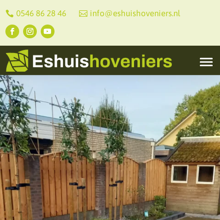
0546 86 28 46
info@eshuishoveniers.nl

