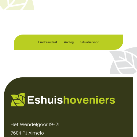
Eindresultaat
Aanleg
Situatie voor
Het Wendelgoor 19-21
7604 PJ Almelo